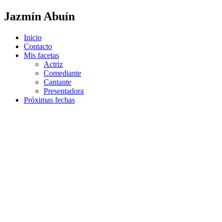
Ir
Jazmín Abuín
al
contenido
Inicio
Contacto
Mis facetas
Actriz
Comediante
Cantante
Presentadora
Próximas fechas